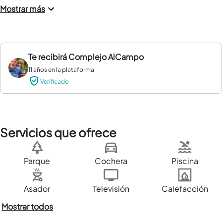
Mostrar más
Te recibirá
Complejo AlCampo
11 años en la plataforma
Verificado
Servicios que ofrece
Parque
Cochera
Piscina
Asador
Televisión
Calefacción
Mostrar todos